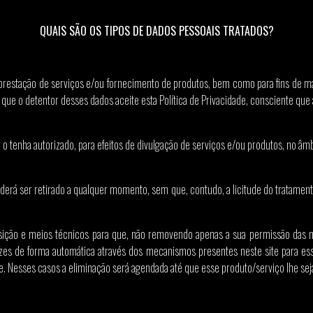
QUAIS SÃO OS TIPOS DE DADOS PESSOAIS TRATADOS?
prestação de serviços e/ou fornecimento de produtos, bem como para fins de m
 que o detentor desses dados aceite esta Política de Privacidade, consciente qu
r o tenha autorizado, para efeitos de divulgação de serviços e/ou produtos, no âm
 poderá ser retirado a qualquer momento, sem que, contudo, a licitude do tratam
ção e meios técnicos para que, não removendo apenas a sua permissão das no
es de forma automática através dos mecanismos presentes neste site para ess
. Nesses casos a eliminação será agendada até que esse produto/serviço lhe sej