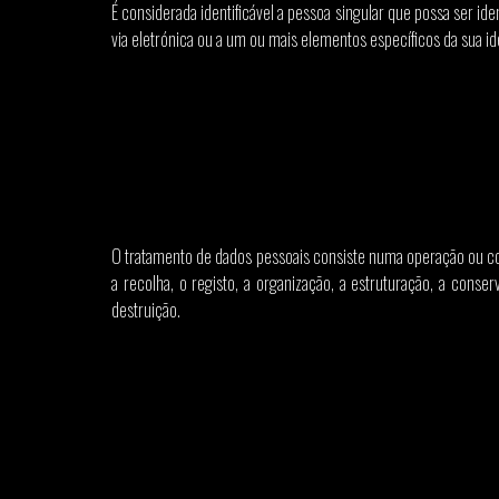
É considerada identificável a pessoa singular que possa ser id
via eletrónica ou a um ou mais elementos específicos da sua iden
O tratamento de dados pessoais consiste numa operação ou co
a recolha, o registo, a organização, a estruturação, a conser
destruição.